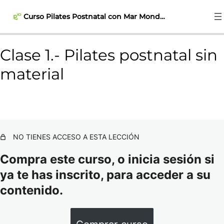
Curso Pilates Postnatal con Mar Mondéjar
Clase 1.- Pilates postnatal sin
PARTE TEÓRICA POSTNATAL
material
14 lecciones
EJERCICIOS DE MOVILIDAD
POSTNATAL
5 lecciones
EJERCICIO DE FUERZA POSTNATAL
NO TIENES ACCESO A ESTA LECCIÓN
12 lecciones
Compra este curso, o inicia sesión si
EJERCICIOS DE FLEXIBILIDAD
POSTNATAL
ya te has inscrito, para acceder a su
2 lecciones
contenido.
MASAJE FASCIAL POSTNATAL
1 lección